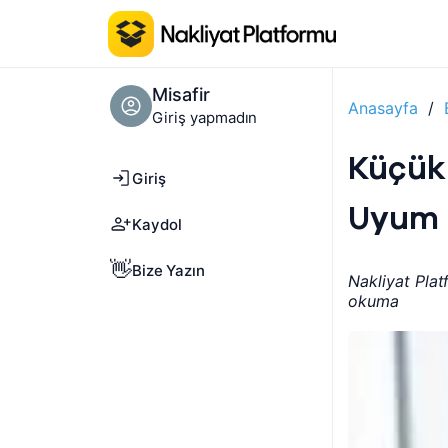
Misafir
Anasayfa
/
Giriş yapmadın
Küçük 
Giriş
Uyum 
Kaydol
👋
Bize Yazın
Nakliyat Plat
okuma