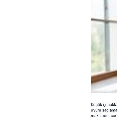
Küçük çocuklar
uyum sağlamak,
makalede, çoc