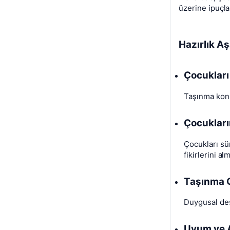
üzerine ipuçla
Hazırlık A
Çocukları
Taşınma konus
Çocukların
Çocukları sü
fikirlerini al
Taşınma G
Duygusal dest
Uyum ve 