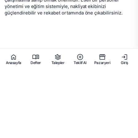
yönetimi ve eğitim sistemiyle, nakliyat ekibinizi
güçlendirebilir ve rekabet ortamında öne çıkabilirsiniz.
Anasayfa
Defter
Talepler
Teklif Al
Pazaryeri
Giriş
EVDEN EVE
NAKLİYAT
PLATFORMU
ÜYESİDİR