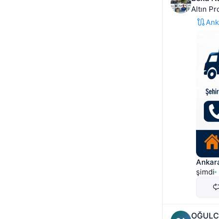
Altın Pr
Ank
Ankara
şimdi
OĞULC