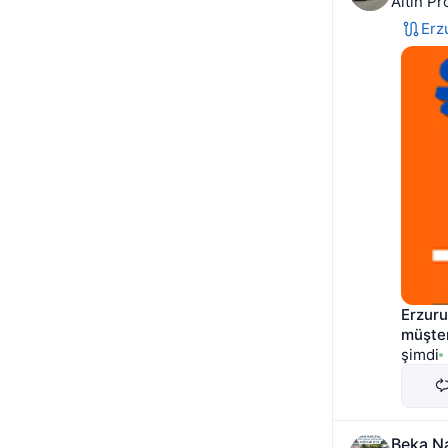
Altın Pr
Erz
Erzuru
müşter
şimdi
Beka Na