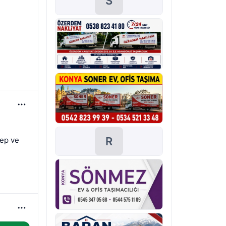
S
R
ep ve 