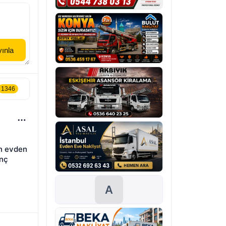
rdu
maniye
Niğde
ınla
1346
n evden 
nç 
A