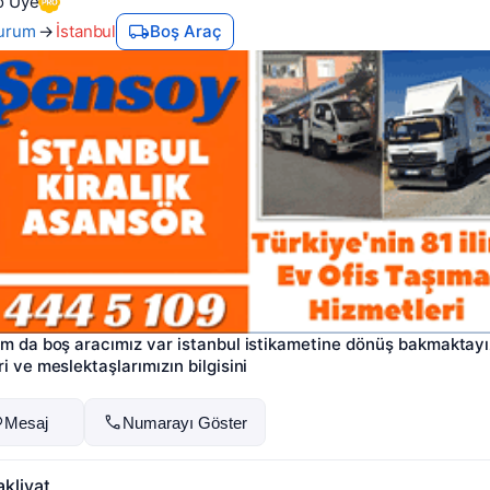
o Üye
urum
→
İstanbul
Boş Araç
m da boş aracımız var istanbul istikametine dönüş bakmaktayız
i ve meslektaşlarımızın bilgisini
Mesaj
Numarayı Göster
kliyat