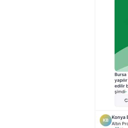
Bursa 
yapılı
edilir 
şimdi
Konya B
KB
Altın Pr