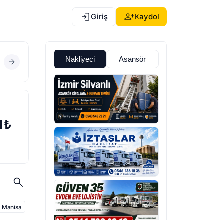
Giriş
Kaydol
Nakliyeci
Asansör
M
₺
n
Manisa
n
Aydın