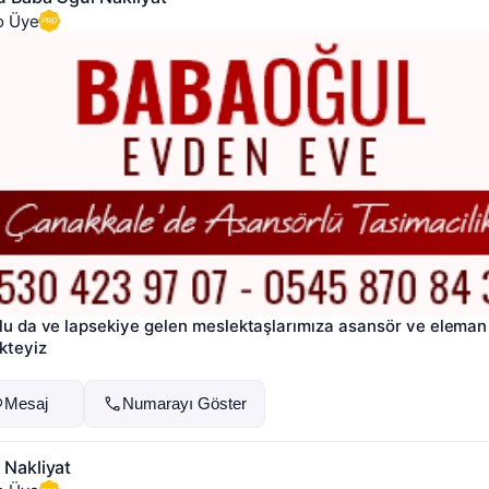
o Üye
lu da ve lapsekiye gelen meslektaşlarımıza asansör ve eleman 
kteyiz
Mesaj
Numarayı Göster
 Nakliyat