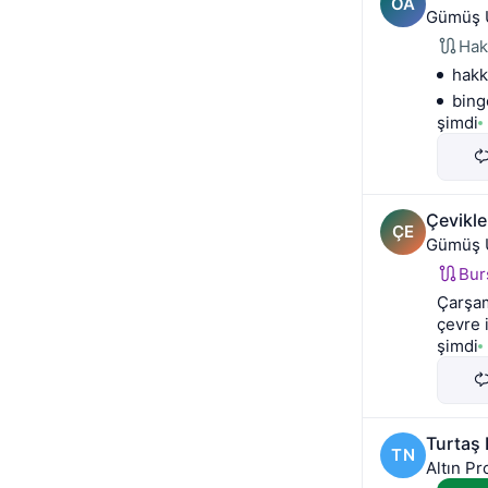
OA
Gümüş 
Hak
hakk
bing
şimdi
Çevikle
ÇE
Gümüş 
Bur
Çarşam
çevre 
şimdi
Turtaş
TN
Altın Pr