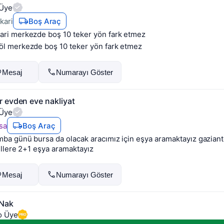
Üye
kari
Boş Araç
ari merkezde boş 10 teker yön fark etmez
öl merkezde boş 10 teker yön fark etmez
Mesaj
Numarayı Göster
r evden eve nakliyat
Üye
sa
Boş Araç
ba günü bursa da olacak aracımız için eşya aramaktayız gaziant
illere 2+1 eşya aramaktayız
Mesaj
Numarayı Göster
 Nak
o Üye