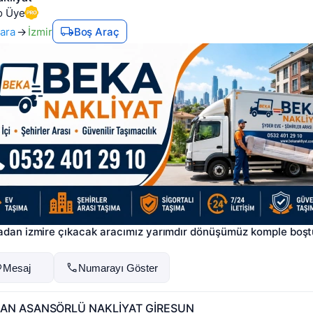
o Üye
ara
→
İzmir
Boş Araç
dan izmire çıkacak aracımız yarımdır dönüşümüz komple boşt
Mesaj
Numarayı Göster
AN ASANSÖRLÜ NAKLİYAT GİRESUN