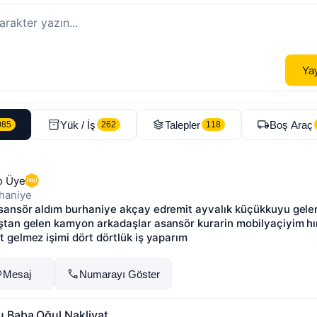
rya
Denizli
Muğla
Eskişehir
Mardin
Trabzon
Malatya
Erzurum
O
Sivas
Adıyaman
Tokat
Zonguldak
Elazığ
Kütahya
Çanakkale
Os
Isparta
Giresun
Aksaray
Yozgat
Edirne
Kastamonu
Kırklareli
Uşak
masya
Siirt
Bolu
Nevşehir
Yalova
Şırnak
Bingöl
Hakkari
Kırıkkale
Yay
abük
Kırşehir
Erzincan
Bilecik
Iğdır
Bartın
Çankırı
Artvin
Kilis
rdahan
Tunceli
Bayburt
Yük / İş
Talepler
Boş Araç
085
262
118
o Üye
haniye
sansör aldım burhaniye akçay edremit ayvalık küçükkuyu gele
ştan gelen kamyon arkadaşlar asansör kurarin mobilyaçiyim hı
t gelmez işimi dört dörtlük iş yaparım
Mesaj
Numarayı Göster
u Baba Oğul Nakliyat