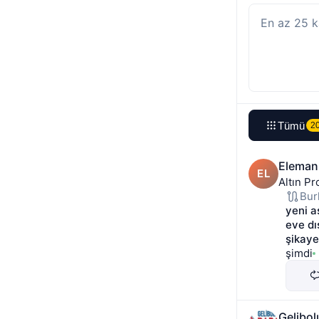
Tekirdağ
Saka
Afyonkarahisar
Ağrı
Çorum
Rize
Bitlis
A
Karaman
Kar
Gümüşhane
A
Tümü
2
Eleman
EL
Altın Pr
Bur
yeni a
eve dı
şikaye
şimdi
Gelibol