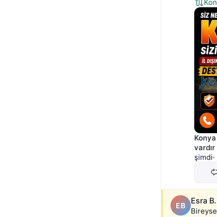
Kon
Konya 
vardır
şimdi
Esra B.
EB
Bireyse