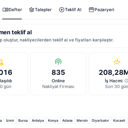
Defter
Talepler
Teklif Al
Pazaryeri
en teklif al
p oluştur, nakliyecilerden teklif al ve fiyatları karşılaştır.
085
31.066
208,28
laşıldı
Kayıtlı
İş Hacmi
7 gün
Nakliyat Firması
Son 30 gü
ra
İzmir
Bursa
Antalya
Konya
Adana
Mersin
Diyarbakır
Kocaeli
un
Balıkesir
Şanlıurfa
Gaziantep
Düzce
Hatay
Kahramanmaraş
Va