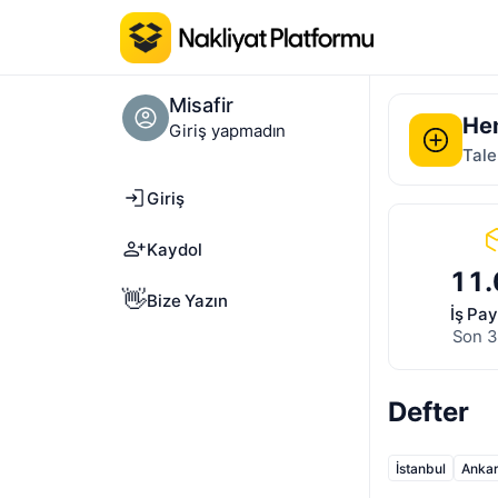
Misafir
Hem
Giriş yapmadın
Tale
Giriş
Kaydol
2.
👋
Bize Yazın
İş Pay
Son 
Defter
İstanbul
Anka
Kayseri
Sams