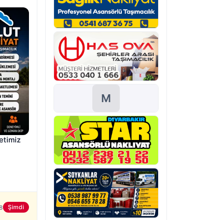
M
timiz 
Şimdi
8