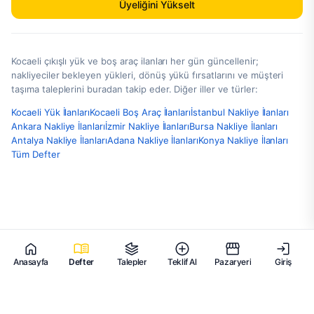
Üyeliğini Yükselt
Kocaeli çıkışlı yük ve boş araç ilanları her gün güncellenir;
nakliyeciler bekleyen yükleri, dönüş yükü fırsatlarını ve müşteri
taşıma taleplerini buradan takip eder. Diğer iller ve türler:
Kocaeli Yük İlanları
Kocaeli Boş Araç İlanları
İstanbul Nakliye İlanları
Ankara Nakliye İlanları
İzmir Nakliye İlanları
Bursa Nakliye İlanları
Antalya Nakliye İlanları
Adana Nakliye İlanları
Konya Nakliye İlanları
Tüm Defter
Anasayfa
Defter
Talepler
Teklif Al
Pazaryeri
Giriş