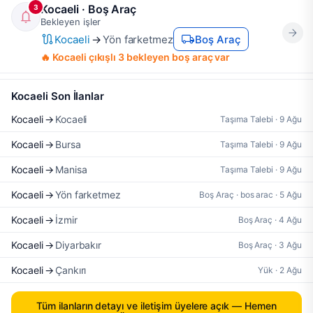
Kocaeli · Boş Araç
3
Bekleyen işler
Kocaeli
→
Yön farketmez
Boş Araç
🔥 Kocaeli çıkışlı 3 bekleyen boş araç var
Kocaeli Son İlanlar
Kocaeli
→
Kocaeli
Taşıma Talebi · 9 Ağu
Kocaeli
→
Bursa
Taşıma Talebi · 9 Ağu
Kocaeli
→
Manisa
Taşıma Talebi · 9 Ağu
Kocaeli
→
Yön farketmez
Boş Araç · bos arac · 5 Ağu
Kocaeli
→
İzmir
Boş Araç · 4 Ağu
Kocaeli
→
Diyarbakır
Boş Araç · 3 Ağu
Kocaeli
→
Çankırı
Yük · 2 Ağu
Tüm ilanların detayı ve iletişim üyelere açık — Hemen