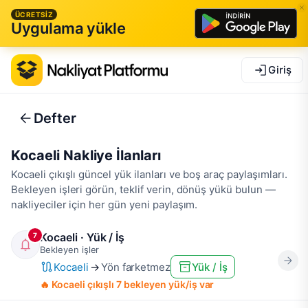
ÜCRETSİZ
Uygulama yükle
Giriş
Defter
Kocaeli Nakliye İlanları
Kocaeli çıkışlı güncel yük ilanları ve boş araç paylaşımları.
Bekleyen işleri görün, teklif verin, dönüş yükü bulun —
nakliyeciler için her gün yeni paylaşım.
Kocaeli · Yük / İş
7
Bekleyen işler
Kocaeli
→
Yön farketmez
Yük / İş
🔥 Kocaeli çıkışlı 7 bekleyen yük/iş var