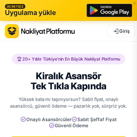
ÜCRETSİZ
Uygulama yükle
Giriş
🏆 20+ Yıldır Türkiye'nin En Büyük Nakliyat Platformu
Kiralık Asansör
Tek Tıkla Kapında
Yüksek kata mı taşınıyorsun? Sabit fiyat, onaylı
asansörcü, güvenli ödeme — pazarlık yok, sürpriz yok.
Onaylı Asansörcüler
Sabit Şeffaf Fiyat
Güvenli Ödeme