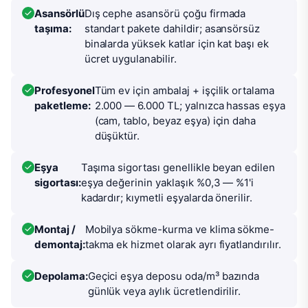
Asansörlü
Dış cephe asansörü çoğu firmada
taşıma:
standart pakete dahildir; asansörsüz
binalarda yüksek katlar için kat başı ek
ücret uygulanabilir.
Profesyonel
Tüm ev için ambalaj + işçilik ortalama
paketleme:
2.000 — 6.000 TL; yalnızca hassas eşya
(cam, tablo, beyaz eşya) için daha
düşüktür.
Eşya
Taşıma sigortası genellikle beyan edilen
sigortası:
eşya değerinin yaklaşık %0,3 — %1'i
kadardır; kıymetli eşyalarda önerilir.
Montaj /
Mobilya sökme-kurma ve klima sökme-
demontaj:
takma ek hizmet olarak ayrı fiyatlandırılır.
Depolama:
Geçici eşya deposu oda/m³ bazında
günlük veya aylık ücretlendirilir.