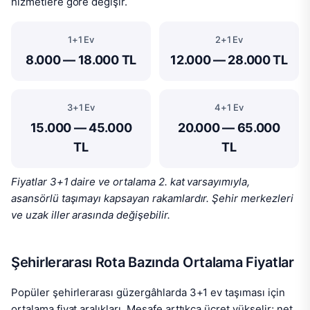
hizmetlere göre değişir.
1+1 Ev
2+1 Ev
8.000 — 18.000 TL
12.000 — 28.000 TL
3+1 Ev
4+1 Ev
15.000 — 45.000
20.000 — 65.000
TL
TL
Fiyatlar 3+1 daire ve ortalama 2. kat varsayımıyla,
asansörlü taşımayı kapsayan rakamlardır. Şehir merkezleri
ve uzak iller arasında değişebilir.
Şehirlerarası Rota Bazında Ortalama Fiyatlar
Popüler şehirlerarası güzergâhlarda 3+1 ev taşıması için
ortalama fiyat aralıkları. Mesafe arttıkça ücret yükselir; net