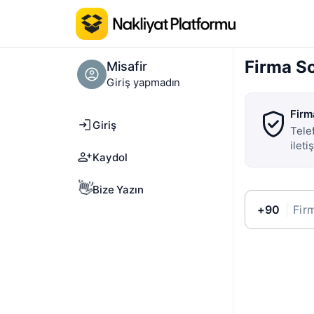
Firma S
Misafir
Giriş yapmadın
Firm
Giriş
Telef
ilet
Kaydol
👋
Bize Yazın
+90