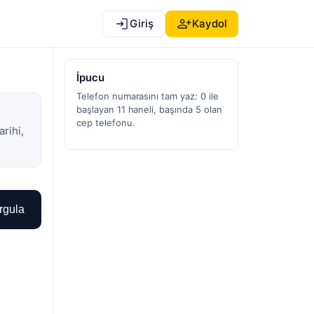
Giriş
Kaydol
İpucu
Telefon numarasını tam yaz: 0 ile
başlayan 11 haneli, başında 5 olan
cep telefonu.
arihi,
rgula