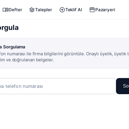
Defter
Talepler
Teklif Al
Pazaryeri
orgula
a Sorgulama
on numarası ile firma bilgilerini görüntüle. Onaylı üyelik, üyelik t
işim ve doğrulanan belgeler.
So