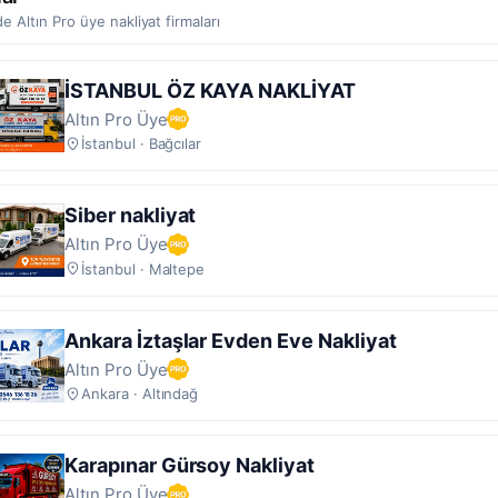
e Altın Pro üye nakliyat firmaları
irne ve çevresine hizmet veren
50 nakliyat firması
yer almaktadı
eden önce firma profilindeki
müşteri yorumlarını
,
onaylı belgele
apılmış işlere ait galeriyi inceleyin. Size uygun firmayla profil
İSTANBUL ÖZ KAYA NAKLİYAT
 doğrudan iletişime geçip teklif talep edebilirsiniz.
Altın Pro Üye
İstanbul · Bağcılar
Siber nakliyat
Altın Pro Üye
İstanbul · Maltepe
Ankara İztaşlar Evden Eve Nakliyat
Altın Pro Üye
Ankara · Altındağ
Karapınar Gürsoy Nakliyat
Altın Pro Üye