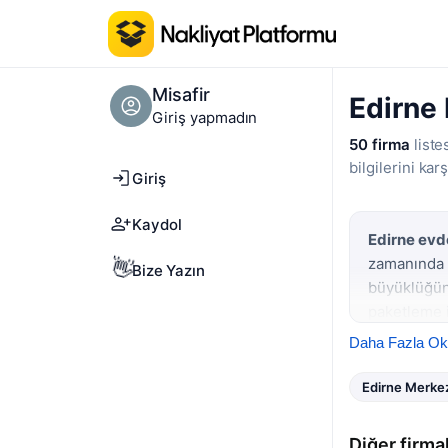
Misafir
Edirne 
Giriş yapmadın
50 firma
liste
bilgilerini karş
Giriş
Kaydol
Edirne evd
zamanında t
👋
Bize Yazın
büyüklüğün
paketleme i
karşılaştır
Daha Fazla O
Edirne'da ö
Edirne Merke
nakliyat tal
sonlarında 
önceden
ke
Diğer firma