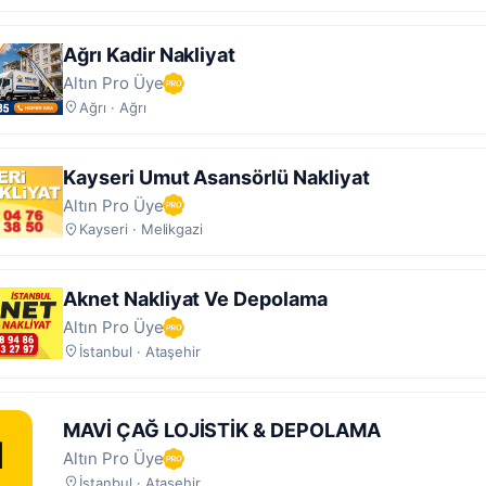
Ağrı Kadir Nakliyat
Altın Pro Üye
Ağrı · Ağrı
Kayseri Umut Asansörlü Nakliyat
Altın Pro Üye
Kayseri · Melikgazi
Aknet Nakliyat Ve Depolama
Altın Pro Üye
İstanbul · Ataşehir
MAVİ ÇAĞ LOJİSTİK & DEPOLAMA
M
Altın Pro Üye
İstanbul · Ataşehir