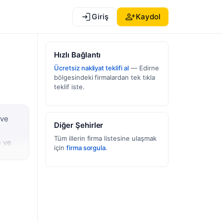
Giriş
Kaydol
Hızlı Bağlantı
Ücretsiz nakliyat teklifi al
— Edirne
bölgesindeki firmalardan tek tıkla
teklif iste.
 ve
Diğer Şehirler
Tüm illerin firma listesine ulaşmak
e ve
için
firma sorgula
.
oldur.
elerde
lidir.