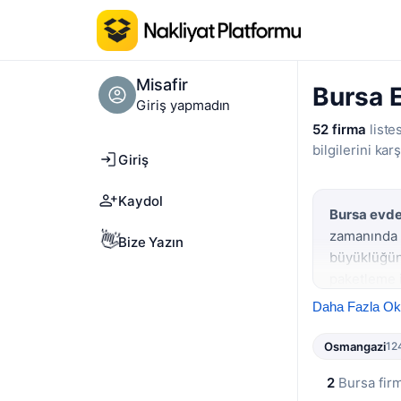
Misafir
Bursa E
Giriş yapmadın
52 firma
liste
bilgilerini karş
Giriş
Kaydol
Bursa evde
zamanında t
👋
Bize Yazın
büyüklüğün
paketleme i
karşılaştır
Daha Fazla O
Bursa'da öz
Osmangazi
12
ilçelerde na
dönem sonla
2
Bursa fir
önceden
ke