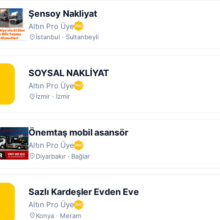
Şensoy Nakliyat
Altın Pro Üye
İstanbul · Sultanbeyli
SOYSAL NAKLİYAT
Altın Pro Üye
İzmir · İzmir
Önemtaş mobil asansör
Altın Pro Üye
Diyarbakır · Bağlar
Sazlı Kardeşler Evden Eve
Altın Pro Üye
Konya · Meram