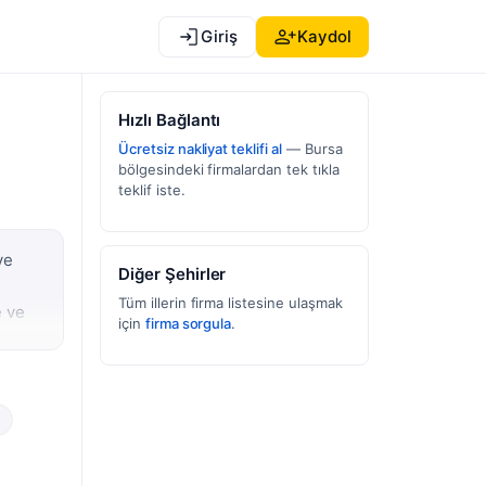
Giriş
Kaydol
Hızlı Bağlantı
Ücretsiz nakliyat teklifi al
— Bursa
bölgesindeki firmalardan tek tıkla
teklif iste.
ve
Diğer Şehirler
Tüm illerin firma listesine ulaşmak
e ve
için
firma sorgula
.
oldur.
n
hafta
lidir.