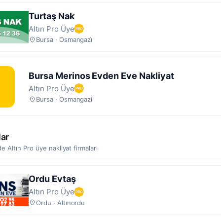
rsa ve çevresine hizmet veren
52 nakliyat firması
yer almaktadı
Turtaş Nak
eden önce firma profilindeki
müşteri yorumlarını
,
onaylı belgele
Altın Pro Üye
apılmış işlere ait galeriyi inceleyin. Size uygun firmayla profil
Bursa · Osmangazi̇
 doğrudan iletişime geçip teklif talep edebilirsiniz.
Bursa Merinos Evden Eve Nakliyat
Altın Pro Üye
Bursa · Osmangazi
lar
e Altın Pro üye nakliyat firmaları
Ordu Evtaş
Altın Pro Üye
Ordu · Altınordu