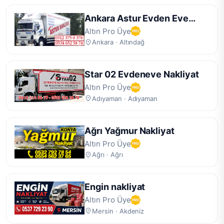
Ankara Astur Evden Eve
Nakliyat
Altın Pro Üye
Ankara · Altındağ
Star 02 Evdeneve Nakliyat
Altın Pro Üye
Adıyaman · Adıyaman
Ağrı Yağmur Nakliyat
Altın Pro Üye
Ağrı · Ağrı
Engin nakliyat
Altın Pro Üye
Mersin · Akdeniz