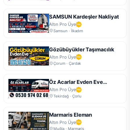
SAMSUN Kardeşler Nakliyat
Altın Pro Üye
Samsun · İlkadım
Gözübüyükler Taşımacılık
Altın Pro Üye
Çorum · Çardak
Öz Acarlar Evden Eve
Nakliyat
Altın Pro Üye
Tekirdağ · Çorlu
Marmaris Eleman
Altın Pro Üye
Muğla · Marmaris