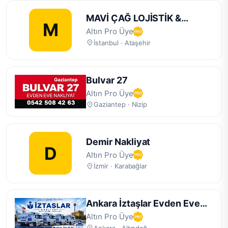
MAVİ ÇAĞ LOJİSTİK &
M
DEPOLAMA
Altın Pro Üye
İstanbul · Ataşehir
Bulvar 27
Altın Pro Üye
Gaziantep · Nizip
Demir Nakliyat
D
Altın Pro Üye
İzmir · Karabağlar
Ankara İztaşlar Evden Eve
Nakliyat
Altın Pro Üye
Ankara · Altındağ