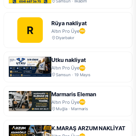
Samsun · İlkadım
Rüya nakliyat
R
Altın Pro Üye
Diyarbakır
Utku nakliyat
Altın Pro Üye
Samsun · 19 Mayıs
Marmaris Eleman
Altın Pro Üye
Muğla · Marmaris
K.MARAŞ ARZUM NAKLİYAT