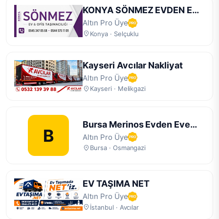
KONYA SÖNMEZ EVDEN EVE
NAKLİYAT
Altın Pro Üye
Konya · Selçuklu
Kayseri Avcılar Nakliyat
Altın Pro Üye
Kayseri · Melikgazi
Bursa Merinos Evden Eve
B
Nakliyat
Altın Pro Üye
Bursa · Osmangazi
EV TAŞIMA NET
Altın Pro Üye
İstanbul · Avcılar