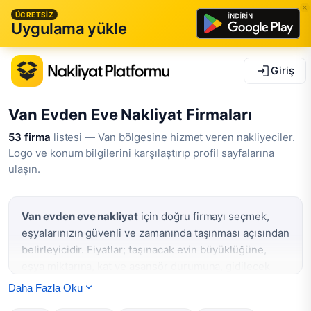
ÜCRETSİZ
Uygulama yükle
Giriş
Van Evden Eve Nakliyat Firmaları
53 firma
listesi — Van bölgesine hizmet veren nakliyeciler.
Logo ve konum bilgilerini karşılaştırıp profil sayfalarına
ulaşın.
Van evden eve nakliyat
için doğru firmayı seçmek,
eşyalarınızın güvenli ve zamanında taşınması açısından
belirleyicidir. Fiyatlar; taşınacak evin büyüklüğüne,
eşya miktarına, kat ve asansör durumuna, gidilecek
mesafeye ve paketleme ihtiyacına göre değişir. Taşıma
Daha Fazla Oku
öncesi birkaç firmadan keşif alıp karşılaştırma yapmak,