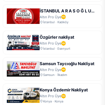
İSTANBUL A R A S O Ğ L U
Nakliyat
Altın Pro Üye
İstanbul · Kadıköy
Özgürler nakliyat
Altın Pro Üye
İstanbul · Esenyurt
Samsun Taycıoğlu Nakliyat
Altın Pro Üye
Samsun · İlkadım
Konya Özdemir Nakliyat
Altın Pro Üye
Konya · Konya