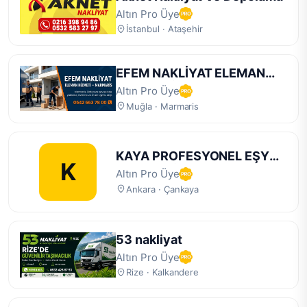
Altın Pro Üye
İstanbul · Ataşehir
EFEM NAKLİYAT ELEMAN
MARMARİS
Altın Pro Üye
Muğla · Marmaris
KAYA PROFESYONEL EŞYA
K
TRANFERİ
Altın Pro Üye
Ankara · Çankaya
53 nakliyat
Altın Pro Üye
Rize · Kalkandere