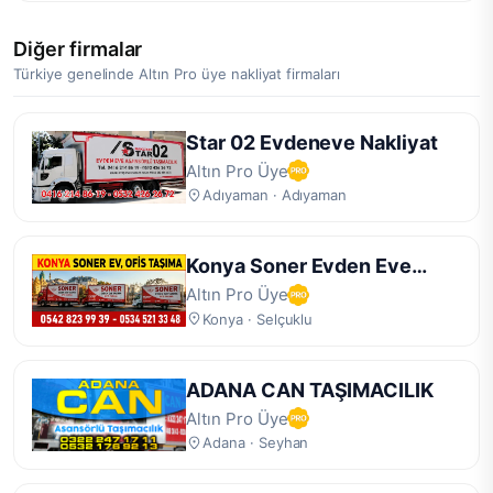
Diğer firmalar
Türkiye genelinde Altın Pro üye nakliyat firmaları
Star 02 Evdeneve Nakliyat
Altın Pro Üye
Adıyaman · Adıyaman
Konya Soner Evden Eve
Nakliyat
Altın Pro Üye
Konya · Selçuklu
ADANA CAN TAŞIMACILIK
Altın Pro Üye
Adana · Seyhan