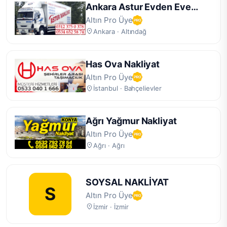
Ankara Astur Evden Eve
Nakliyat
Altın Pro Üye
Ankara · Altındağ
Has Ova Nakliyat
Altın Pro Üye
İstanbul · Bahçelievler
Ağrı Yağmur Nakliyat
Altın Pro Üye
Ağrı · Ağrı
SOYSAL NAKLİYAT
S
Altın Pro Üye
İzmir · İzmir