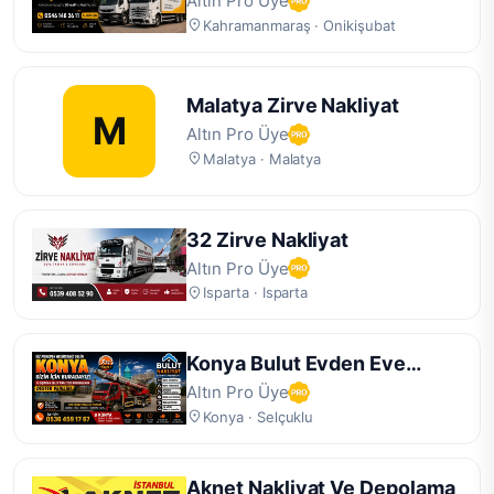
Altın Pro Üye
Kahramanmaraş · Onikişubat
Malatya Zirve Nakliyat
M
Altın Pro Üye
Malatya · Malatya
32 Zirve Nakliyat
Altın Pro Üye
Isparta · Isparta
Konya Bulut Evden Eve
Nakliyat
Altın Pro Üye
Konya · Selçuklu
Aknet Nakliyat Ve Depolama