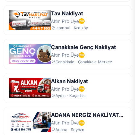
Tav Nakliyat
Altın Pro Üye
İstanbul · Kadıköy
Çanakkale Genç Nakliyat
Altın Pro Üye
Çanakkale · Çanakkale Merkez
Alkan Nakliyat
Altın Pro Üye
Aydın · Kuşadası
ADANA NERGİZ NAKLİYAT
DEPOLAMA HİZMETLERİ
Altın Pro Üye
Adana · Seyhan