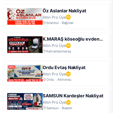
Öz Aslanlar Nakliyat
Altın Pro Üye
İstanbul · Bağcılar
K.MARAŞ köseoğlu evden
eve
Altın Pro Üye
Kahramanmaraş
Ordu Evtaş Nakliyat
Altın Pro Üye
Ordu · Altınordu
SAMSUN Kardeşler Nakliyat
Altın Pro Üye
Samsun · İlkadım