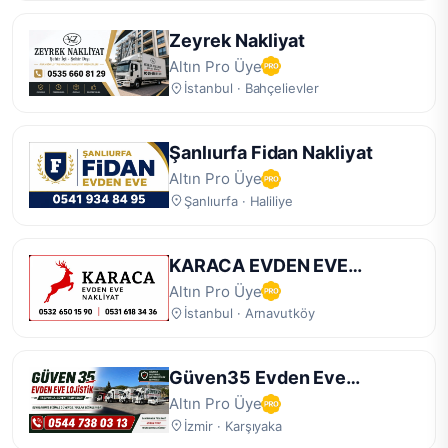
Zeyrek Nakliyat
Altın Pro Üye
İstanbul · Bahçelievler
Şanlıurfa Fidan Nakliyat
Altın Pro Üye
Şanlıurfa · Haliliye
KARACA EVDEN EVE
NAKLİYAT
Altın Pro Üye
İstanbul · Arnavutköy
Güven35 Evden Eve
Taşımacılık
Altın Pro Üye
İzmir · Karşıyaka