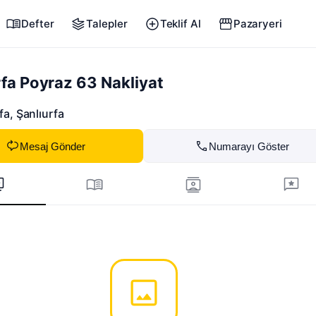
Defter
Talepler
Teklif Al
Pazaryeri
rfa Poyraz 63 Nakliyat
fa
, Şanlıurfa
Mesaj Gönder
Numarayı Göster