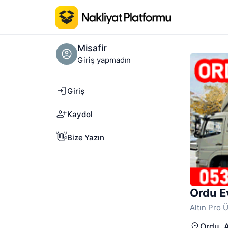
Misafir
Giriş yapmadın
Giriş
Kaydol
👋
Bize Yazın
Ordu E
Altın Pro 
Ordu
, 