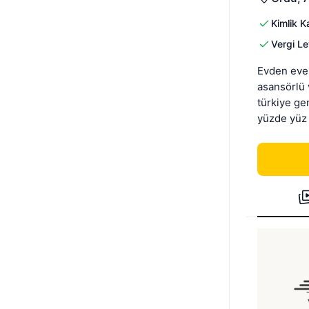
Kimlik K
Vergi Le
Evden eve n
asansörlü v
türkiye ge
yüzde yüz