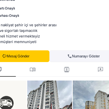
artı Onaylı
vhası Onaylı
akliyat şehir içi ve şehirler arası 

e sigortalı taşımacılık 

neli hizmet vermekteyiz 

 müşteri memnuniyeti
Mesaj Gönder
Numarayı Göster