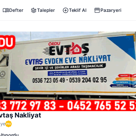
Defter
Talepler
Teklif Al
Pazaryeri
vtaş Nakliyat
Üye
Altınordu