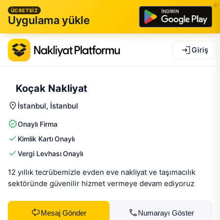
ÜCRETSİZ
Uygulama yükle
Giriş
Koçak Nakliyat
İstanbul
, İstanbul
Onaylı Firma
Kimlik Kartı Onaylı
Vergi Levhası Onaylı
12 yıllık tecrübemizle evden eve nakliyat ve taşımacılık 
sektöründe güvenilir hizmet vermeye devam ediyoruz
Mesaj Gönder
Numarayı Göster