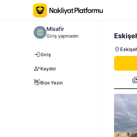
Misafir
Eskişe
Giriş yapmadın
Eskişeh
Giriş
Kaydol
👋
Bize Yazın