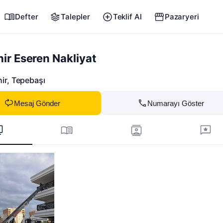
Defter
Talepler
Teklif Al
Pazaryeri
hir Eseren Nakliyat
ir
, Tepebaşı
Mesaj Gönder
Numarayı Göster