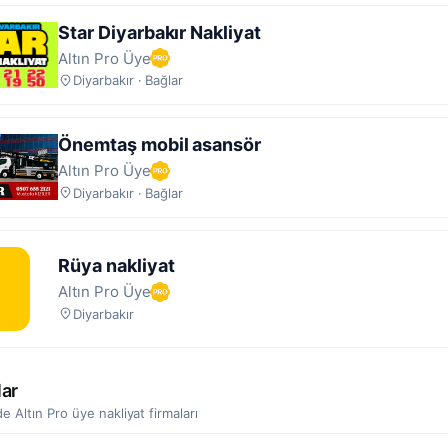
yarbakır ve çevresine hizmet veren
53 nakliyat firması
yer almak
Star Diyarbakır Nakliyat
eden önce firma profilindeki
müşteri yorumlarını
,
onaylı belgele
Altın Pro Üye
apılmış işlere ait galeriyi inceleyin. Size uygun firmayla profil
Diyarbakır · Bağlar
 doğrudan iletişime geçip teklif talep edebilirsiniz.
Önemtaş mobil asansör
Altın Pro Üye
Diyarbakır · Bağlar
Rüya nakliyat
Altın Pro Üye
Diyarbakır
lar
e Altın Pro üye nakliyat firmaları