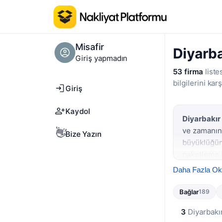
Misafir
Diyarba
Giriş yapmadın
53 firma
liste
bilgilerini karş
Giriş
Kaydol
Diyarbakır
ve zamanınd
👋
Bize Yazın
büyüklüğün
paketleme i
karşılaştır
Daha Fazla O
Diyarbakır'
Bağlar
189
nakliyat tal
sonlarında 
3
Diyarbakır
önceden
ke