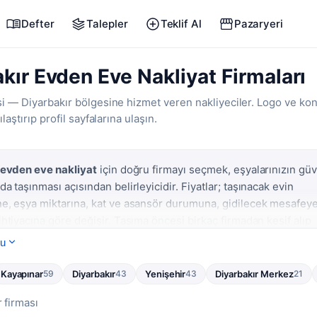
Defter
Talepler
Teklif Al
Pazaryeri
kır Evden Eve Nakliyat Firmaları
si — Diyarbakır bölgesine hizmet veren nakliyeciler. Logo ve k
ılaştırıp profil sayfalarına ulaşın.
 evden eve nakliyat
için doğru firmayı seçmek, eşyalarınızın güv
a taşınması açısından belirleyicidir. Fiyatlar; taşınacak evin
e, eşya miktarına, kat ve asansör durumuna, gidilecek mesafey
htiyacına göre değişir. Taşıma öncesi birkaç firmadan keşif alıp
ma yapmak, hem bütçe hem hizmet kalitesi açısından en sağlıklı y
ku
da özellikle
Kayapınar, Bağlar, Yenişehir ve Sur
gibi yoğun ilçel
Kayapınar
Diyarbakır
Yenişehir
Diyarbakır Merkez
59
43
43
21
ebi yıl boyunca canlıdır. Hafta sonları, ay başları ve okul dönem
yoğunluk artar; tarihinizi netleştirdikten sonra en az
1-2 hafta
 firması
şif yaptırmanız, taşıma gününde aksama yaşamamanız için önem