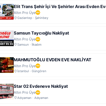
Elit Trans Şehir İçi Ve Şehirler Arası Evden E
Nakliyat
Altın Pro Üye
Gaziantep · Şahinbey
Samsun Taycıoğlu Nakliyat
Altın Pro Üye
Samsun · İlkadım
MAHMUTOĞLU EVDEN EVE NAKLİYAT
Altın Pro Üye
İstanbul · Güngören
Star 02 Evdeneve Nakliyat
Altın Pro Üye
Adıyaman · Adıyaman