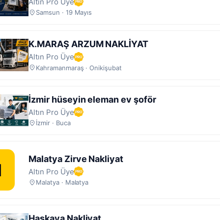
Altın Pro Üye
Samsun · 19 Mayıs
K.MARAŞ ARZUM NAKLİYAT
Altın Pro Üye
Kahramanmaraş · Onikişubat
İzmir hüseyin eleman ev şoför
Altın Pro Üye
İzmir · Buca
Malatya Zirve Nakliyat
M
Altın Pro Üye
Malatya · Malatya
Haskaya Nakliyat