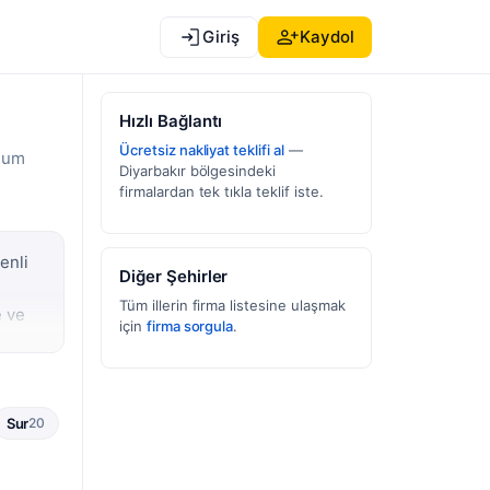
Giriş
Kaydol
Hızlı Bağlantı
Ücretsiz nakliyat teklifi al
—
onum
Diyarbakır bölgesindeki
firmalardan tek tıkla teklif iste.
enli
Diğer Şehirler
Tüm illerin firma listesine ulaşmak
e ve
için
firma sorgula
.
oldur.
erde
Sur
20
lidir.