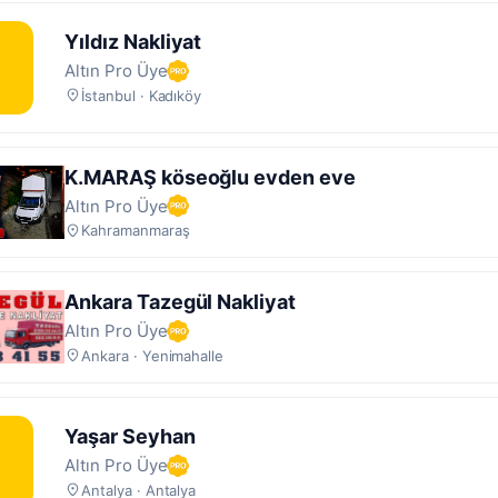
Yıldız Nakliyat
Y
Altın Pro Üye
İstanbul · Kadıköy
K.MARAŞ köseoğlu evden eve
Altın Pro Üye
Kahramanmaraş
Ankara Tazegül Nakliyat
Altın Pro Üye
Ankara · Yenimahalle
Yaşar Seyhan
Y
Altın Pro Üye
Antalya · Antalya