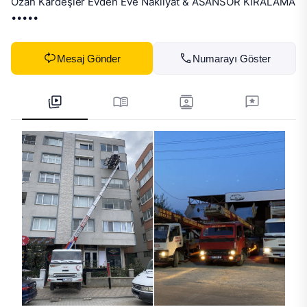
Ozan Kardeşler Evden Eve Nakliyat & ASANSÖR KİRALAMA

•••••
Mesaj Gönder
Numarayı Göster