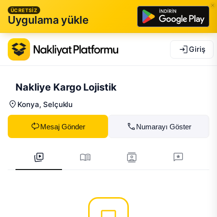
ÜCRETSİZ
Uygulama yükle
Giriş
Nakliye Kargo Lojistik
Konya
, Selçuklu
Mesaj Gönder
Numarayı Göster