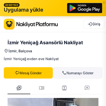
ÜCRETSİZ
Uygulama yükle
Giriş
İzmir Yeniçağ Asansörlü Nakliyat
İzmir
, Balçova
İzmir Yeniçağ evden eve Nakliyat
Mesaj Gönder
Numarayı Göster