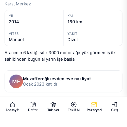
Kars, Merkez
YIL
KM
2014
160 km
VITES
YAKIT
Manuel
Dizel
Aracımın 6 lastiği sıfır 3000 motor ağır yük görmemiş ilk 
sahibinden bugün al yarın işe başla
Muzafferoğlu evden eve nakliyat
ME
Ocak 2023 katıldı
Anasayfa
Defter
Talepler
Teklif Al
Pazaryeri
Giriş