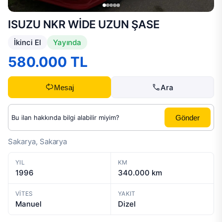
ISUZU NKR WİDE UZUN ŞASE
İkinci El
Yayında
580.000 TL
Ara
Mesaj
Gönder
Sakarya, Sakarya
YIL
KM
1996
340.000 km
VITES
YAKIT
Manuel
Dizel