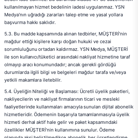
kullanılmayan hizmet bedelinin iadesi uygulanmaz. YSN
Medya'nın uğradığı zararları talep etme ve yasal yollara
başvurma hakkı saklıdır.
5.3. Bu madde kapsamında alınan tedbirler, MÜŞTERİ'nin
mağdur ettiği kişilere karşı doğan hukuki ve cezai
sorumluluğunu ortadan kaldırmaz. YSN Medya, MÜŞTERİ
ile son kullanıcı/tüketici arasındaki nakliyat hizmetine taraf
olmayıp aracı konumundadır; ancak gerekli gördüğü
durumlarda ilgili bilgi ve belgeleri mağdur tarafa ve/veya
yetkili makamlara iletebilir.
5.4. Üyeliğin Niteliği ve Başlaması: Ücretli üyelik paketleri,
nakliyecilerin ve nakliyat firmalarının ticari ve mesleki
faaliyetlerinde kullanmaları amacıyla sunulan dijital abonelik
hizmetleridir. Ödemenin başarıyla tamamlanmasıyla üyelik
hizmeti derhal aktif hale gelir ve paket kapsamındaki
özellikler MÜŞTERİ'nin kullanımına sunulur. Ödeme
planında aksi belirtilmedikçe abonelik, her ücretlendirme