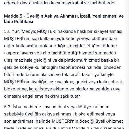
edecek davranışlardan kaçınmayı kabul ve taahhüt eder.
Madde 5 - Üyeliğin Askıya Alınması, İptali, Yenilenmesi ve
İade Politikası
5.1. YSN Medya; MÜŞTERİ hakkında haklı bir şikayet alması,
MÜŞTERİ'nin son kullanıcıyı/tüketiciyi veya platformdaki
diğer kullanıcıları dolandırdığını, mağdur ettiğini, ödeme
(kapora, avans vb.) alıp taahhüt ettiği hizmeti sunmadan
ulaşılmaz hale geldiğini ya da platformu/hizmeti başka bir
şekilde kötüye kullandığını tespit etmesi halinde; önceden
bildirimde bulunmaksızın ve tek taraflı takdir yetkisiyle
MÜŞTERİ'nin üyeliğini askıya alma, geçici veya kalıcı olarak
bloke etme, kara listeye ekleme ve platforma yeniden üye
olmasını engelleme hakkını saklı tutar.
5.2. İşbu maddede sayılan ihlal veya kötüye kullanım
sebebiyle üyeliğin askıya alınması, bloke edilmesi veya
sonlandırılması halinde MÜŞTERİ'nin ödediği üyelik/hizmet
bedeli iade edilmez. Bu durumda Madde 4.7'de düzenlenen