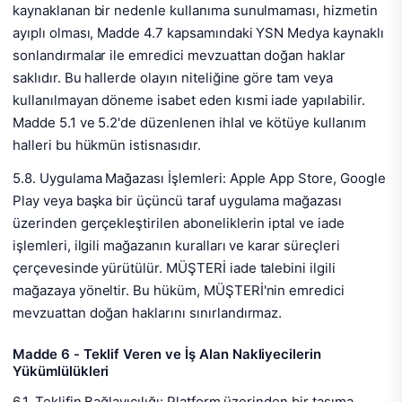
kaynaklanan bir nedenle kullanıma sunulmaması, hizmetin
ayıplı olması, Madde 4.7 kapsamındaki YSN Medya kaynaklı
sonlandırmalar ile emredici mevzuattan doğan haklar
saklıdır. Bu hallerde olayın niteliğine göre tam veya
kullanılmayan döneme isabet eden kısmi iade yapılabilir.
Madde 5.1 ve 5.2'de düzenlenen ihlal ve kötüye kullanım
halleri bu hükmün istisnasıdır.
5.8. Uygulama Mağazası İşlemleri: Apple App Store, Google
Play veya başka bir üçüncü taraf uygulama mağazası
üzerinden gerçekleştirilen aboneliklerin iptal ve iade
işlemleri, ilgili mağazanın kuralları ve karar süreçleri
çerçevesinde yürütülür. MÜŞTERİ iade talebini ilgili
mağazaya yöneltir. Bu hüküm, MÜŞTERİ'nin emredici
mevzuattan doğan haklarını sınırlandırmaz.
Madde 6 - Teklif Veren ve İş Alan Nakliyecilerin
Yükümlülükleri
6.1. Teklifin Bağlayıcılığı: Platform üzerinden bir taşıma