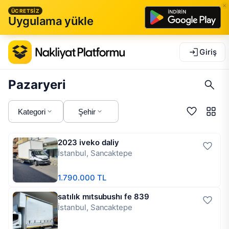
ÜCRETSİZ
Uygulama yükle
Giriş
Pazaryeri
Kategori
Şehir
2023 iveko daliy
İstanbul, Sancaktepe
1.790.000 TL
satılık mıtsubushı fe 839
İstanbul, Sancaktepe