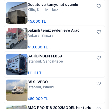
Ducato ve kamyonet uyumlu
Kilis, Kilis Merkez
45.000 TL
bakımlı temiz evden eve Aracı
Ankara, Sincan
410.000 TL
SAHİBİNDEN FE859
İstanbul, Sancaktepe
111.111 TL
35.9 İVECO
İstanbul, İstanbul
480.000 TL
BMC PRO 518 2002MODEL her turlu