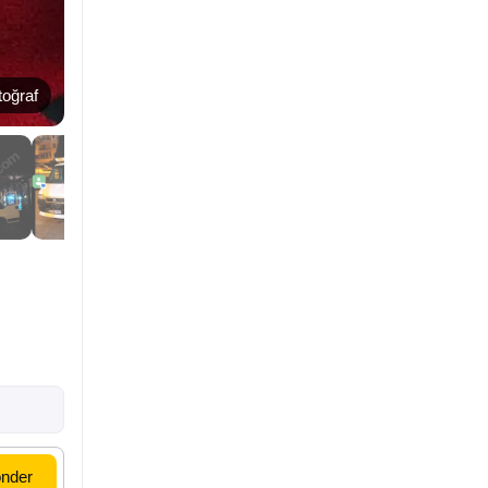
toğraf
nder