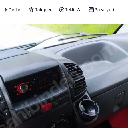
Defter
Talepler
Teklif Al
Pazaryeri