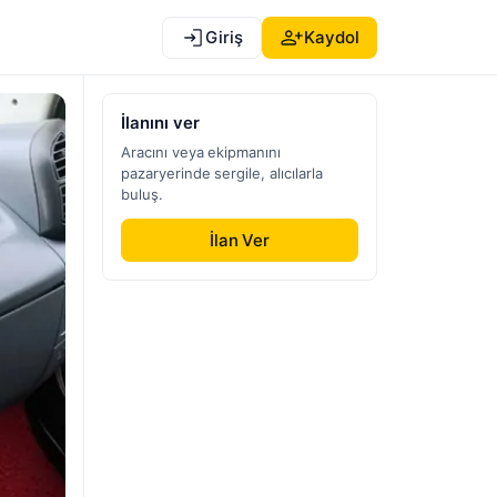
Giriş
Kaydol
İlanını ver
Aracını veya ekipmanını
pazaryerinde sergile, alıcılarla
buluş.
İlan Ver