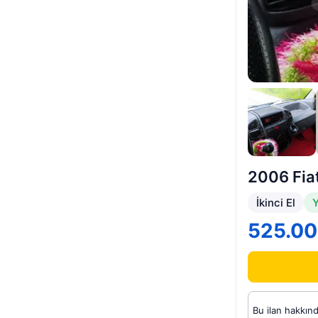
2006 Fia
İkinci El
Y
525.00