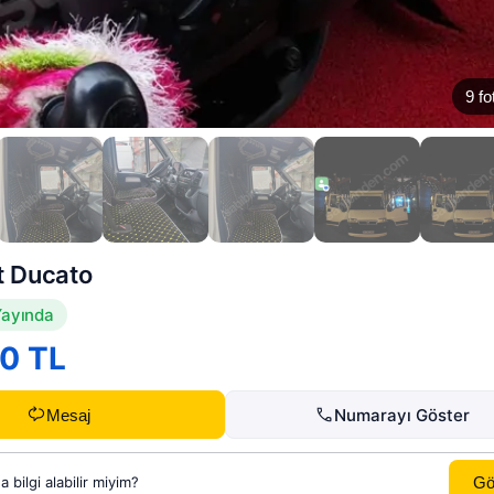
9 fo
t Ducato
ayında
0 TL
Numarayı Göster
Mesaj
Gö