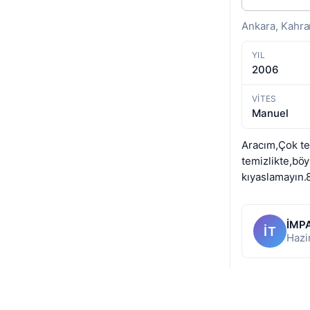
Ankara, Kahr
YIL
2006
VITES
Manuel
Aracım,Çok temi
temizlikte,böy
kıyaslamayın.81
İMPA
İT
Hazi